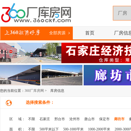
首页
厂房信
全部房源
广告
广告
您的当前位置：
360厂库房网
> 库房信息
选择搜索条件：
区 域：
不限
石家庄
邢台市
沧州市
唐山市
保定市
廊坊市
面 积：
不限
500平米以下
500-1000平米
1000-2000平米
2000-300