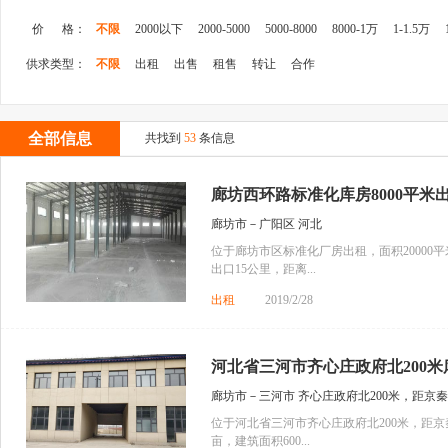
价 格：
不限
2000以下
2000-5000
5000-8000
8000-1万
1-1.5万
供求类型：
不限
出租
出售
租售
转让
合作
全部信息
共找到
53
条信息
廊坊西环路标准化库房8000平米
廊坊市－广阳区 河北
位于廊坊市区标准化厂房出租，面积20000
出口15公里，距离...
出租
2019/2/28
河北省三河市齐心庄政府北200米库
廊坊市－三河市 齐心庄政府北200米，距京秦
位于河北省三河市齐心庄政府北200米，距京
亩，建筑面积600...