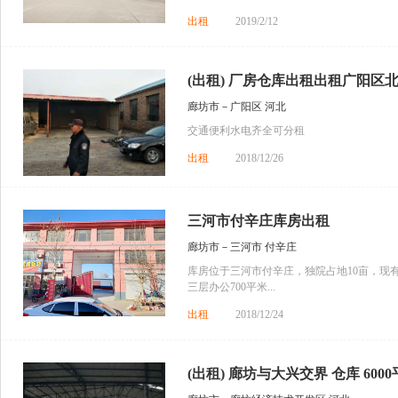
出租
2019/2/12
(出租) 厂房仓库出租出租广阳区北
廊坊市－广阳区 河北
​交通便利水电齐全可分租
出租
2018/12/26
三河市付辛庄库房出租
廊坊市－三河市 付辛庄
库房位于三河市付辛庄，独院占地10亩，现有库房
三层办公700平米...
出租
2018/12/24
(出租) 廊坊与大兴交界 仓库 600