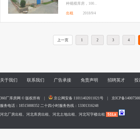
种规模库房，100...
出租
2018/9/4
上一页
1
2
3
4
关于我们
联系我们
广告承接
免责声明
招聘英才
投
360厂库房网 © 版权所有 |
京公网安备 11011402011021号
|
京ICP备140075
服务电话：18515008352 二十四小时服务热线：13301316248
河北厂房出租、河北库房出租、河北土地出租、河北写字楼出租
51La