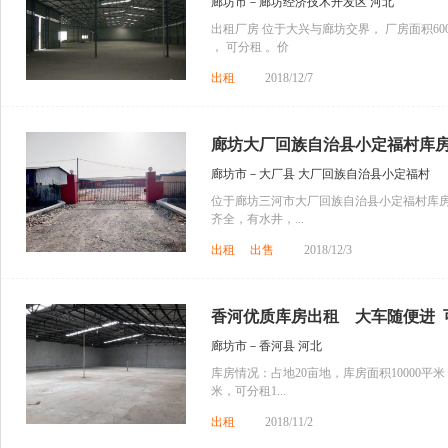
廊坊市－廊坊经济技术开发区 河北
出租厂房 位于大兴与廊坊交界， 厂房面积600
， 可分租 。价
出租
2018/12/7
廊坊大厂回族自治县小定福村库房出
廊坊市－大厂县 大厂回族自治县小定福村
位于廊坊三河市大厂回族自治县小定福村库房出
齐全，有水井，...
出租
出售
2018/12/3
香河优质库房出租 大车随便进 可
廊坊市－香河县 河北
库房情况：占地20亩地，库房面积10000平米，
米，可分租1...
出租
2018/11/2