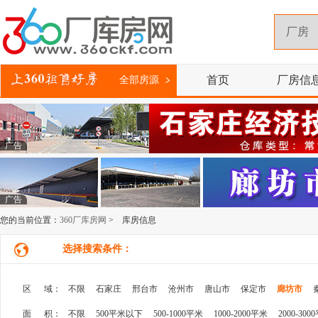
首页
厂房信
全部房源
广告
广告
您的当前位置：
360厂库房网
> 库房信息
选择搜索条件：
区 域：
不限
石家庄
邢台市
沧州市
唐山市
保定市
廊坊市
面 积：
不限
500平米以下
500-1000平米
1000-2000平米
2000-300