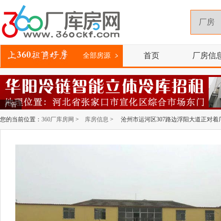
首页
厂房信
全部房源
广告
您的当前位置：
360厂库房网
>
库房信息
> 沧州市运河区307路边浮阳大道正对着