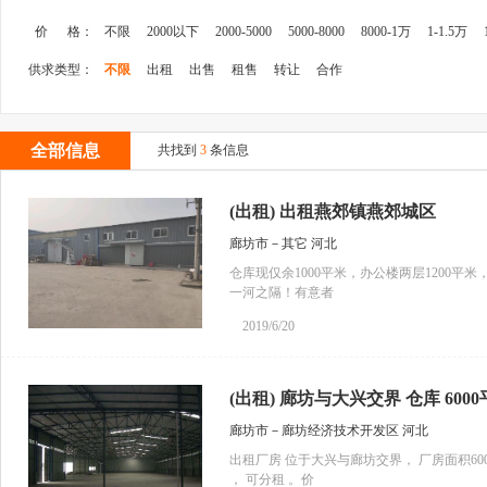
价 格：
不限
2000以下
2000-5000
5000-8000
8000-1万
1-1.5万
供求类型：
不限
出租
出售
租售
转让
合作
全部信息
共找到
3
条信息
(出租) 出租燕郊镇燕郊城区
廊坊市－其它 河北
仓库现仅余1000平米，办公楼两层1200平
一河之隔！有意者
2019/6/20
(出租) 廊坊与大兴交界 仓库 600
廊坊市－廊坊经济技术开发区 河北
出租厂房 位于大兴与廊坊交界， 厂房面积600
， 可分租 。价