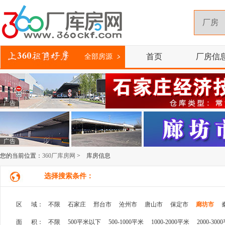
首页
厂房信
全部房源
广告
广告
您的当前位置：
360厂库房网
> 库房信息
选择搜索条件：
区 域：
不限
石家庄
邢台市
沧州市
唐山市
保定市
廊坊市
面 积：
不限
500平米以下
500-1000平米
1000-2000平米
2000-300