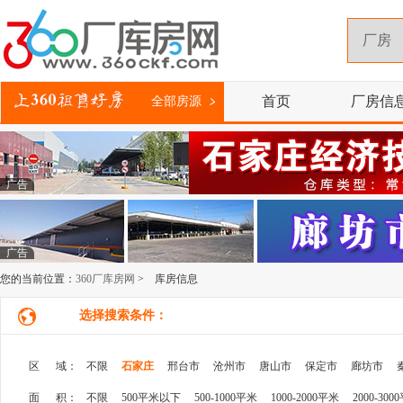
首页
厂房信
全部房源
广告
广告
您的当前位置：
360厂库房网
> 库房信息
选择搜索条件：
区 域：
不限
石家庄
邢台市
沧州市
唐山市
保定市
廊坊市
面 积：
不限
500平米以下
500-1000平米
1000-2000平米
2000-300