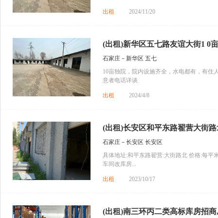
出租
2024/11/20
(出租)新华区五七路友谊大街1 0亩
石家庄－新华区 五七
10亩独院，院内设施齐全，水电都有，有住
意者电话详谈
出租
2024/4/8
(出租)长安区和平东路翟营大街路北
石家庄－长安区 长安区
具体地址:和平东路翟营:大街路北 价格:每平米每天
车间改库房...
出租
2023/10/17
(出租)南三环丙二类高标库房招商,