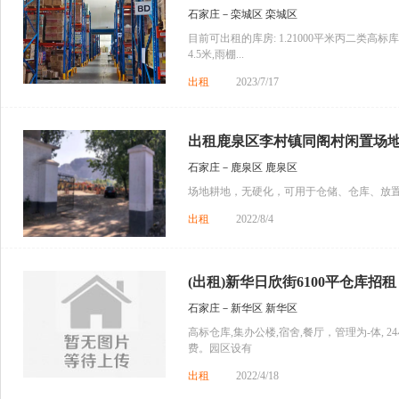
石家庄－栾城区 栾城区
目前可出租的库房: 1.21000平米丙二类高标
4.5米,雨棚...
出租
2023/7/17
出租鹿泉区李村镇同阁村闲置场
石家庄－鹿泉区 鹿泉区
场地耕地，无硬化，可用于仓储、仓库、放
出租
2022/8/4
(出租)新华日欣街6100平仓库招租
石家庄－新华区 新华区
高标仓库,集办公楼,宿舍,餐厅，管理为-体,
费。园区设有
出租
2022/4/18