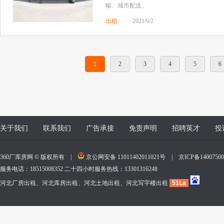
输、城市配送、
出租
2021/6/2
1
2
3
4
5
6
关于我们
联系我们
广告承接
免责声明
招聘英才
投
360厂库房网 © 版权所有 |
京公网安备 11011402011021号
|
京ICP备140075
服务电话：18515008352 二十四小时服务热线：13301316248
河北厂房出租、河北库房出租、河北土地出租、河北写字楼出租
51La