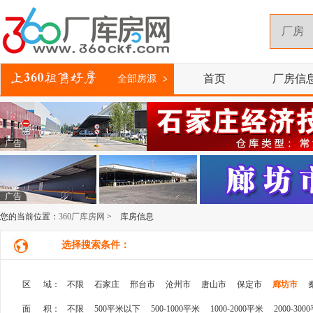
首页
厂房信
全部房源
广告
广告
您的当前位置：
360厂库房网
> 库房信息
选择搜索条件：
区 域：
不限
石家庄
邢台市
沧州市
唐山市
保定市
廊坊市
面 积：
不限
500平米以下
500-1000平米
1000-2000平米
2000-300