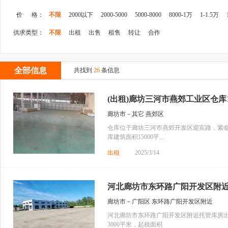
价 格：
不限
2000以下
2000-5000
5000-8000
8000-1万
1-1.5万
供求类型：
不限
出租
出售
租售
转让
合作
全部信息
共找到
26
条信息
(出租)廊坊三河市燕郊工业区仓库1 5
廊坊市－其它 燕郊区
仓库位于廊坊三河市燕郊开发区迎宾路，紧
库建筑面积15000平...
出租
2025/3/14
河北廊坊市东环路广阳开发区附近托
廊坊市－广阳区 东环路广阳开发区附近
河北廊坊市东环路广阳开发区附近托管库房出
3000平米，起租面积