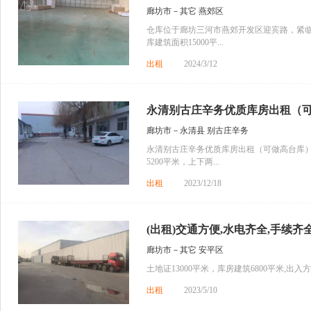
廊坊市－其它 燕郊区
仓库位于廊坊三河市燕郊开发区迎宾路，紧
库建筑面积15000平...
出租
2024/3/12
永清别古庄辛务优质库房出租（可做
廊坊市－永清县 别古庄辛务
永清别古庄辛务优质库房出租（可做高台库）
5200平米，上下两...
出租
2023/12/18
(出租)交通方便,水电齐全,手续齐全,
廊坊市－其它 安平区
土地证13000平米，库房建筑6800平米,出入方
出租
2023/5/10