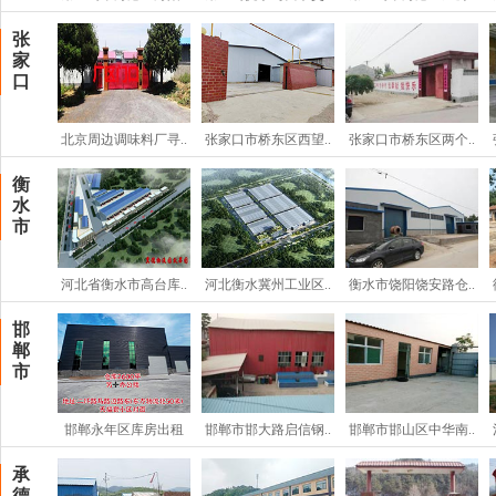
张
家
口
北京周边调味料厂寻..
张家口市桥东区西望..
张家口市桥东区两个..
衡
水
市
河北省衡水市高台库..
河北衡水冀州工业区..
衡水市饶阳饶安路仓..
邯
郸
市
邯郸永年区库房出租
邯郸市邯大路启信钢..
邯郸市邯山区中华南..
承
德