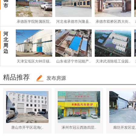
市
承德医学院附属医院..
河北省承德市兴隆县..
承德市双桥区西大街..
河
北
周
边
天津宝坻区大钟庄镇..
山东省济宁市冠能产..
天津武清陈咀工业园..
精品推荐
发布房源
唐山市开平区花海(..
涿州市冠云西路四层..
廊坊开发区堤上