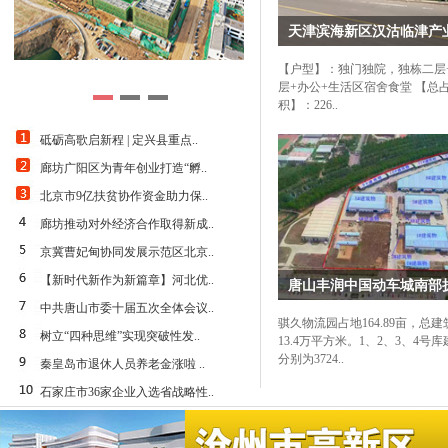
平米
天津滨海新区汉沽临津产业
·
保定市北市区东三环西百楼村口厂房
·
东港镇孙家庄2800平厂房出租 刘先
【户型】：独门独院，独栋二层
·
衡水市桃城区京大路橡胶城西厂房出
层+办公+生活区宿舍食堂 【总
·
承德市双桥区大佛寺北侧500米大型
积】：226..
11000平米
砥砺高歌启新程 | 定兴县重点..
·
石家庄市长安区东三环南五女桥西彩
廊坊广阳区为青年创业打造“孵..
·
沧州市运河周边仓库出租 庞先生：1
北京市9亿扶贫协作资金助力保..
·
保定市南市区东三环与南二环路口大
米
廊坊推动对外经济合作取得新成..
·
秦皇岛市海港区厂房、库房、大院急
京冀曹妃甸协同发展示范区北京..
【新时代新作为新篇章】河北优..
唐山丰润中国动车城南部扩
中共唐山市委十届五次全体会议..
骐久物流园占地164.89亩，总
树立“四种思维”实现突破性发..
13.4万平方米。1、2、3、4号
分别为3724..
秦皇岛市退休人员养老金涨啦 ..
石家庄市36家企业入选省战略性..