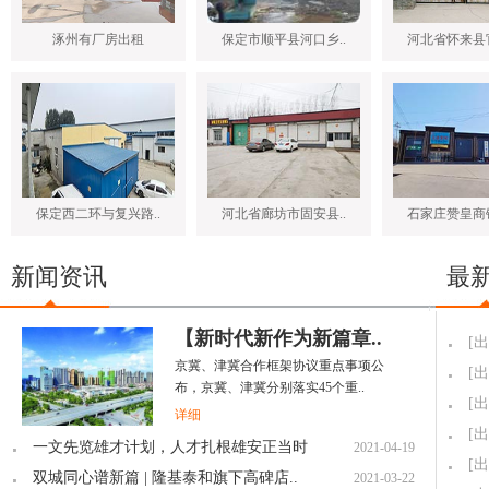
涿州有厂房出租
保定市顺平县河口乡..
河北省怀来县官
保定西二环与复兴路..
河北省廊坊市固安县..
石家庄赞皇商铺
新闻资讯
最
【新时代新作为新篇章..
[出
京冀、津冀合作框架协议重点事项公
[出
布，京冀、津冀分别落实45个重..
[出
详细
[出
一文先览雄才计划，人才扎根雄安正当时
2021-04-19
[出
双城同心谱新篇 | 隆基泰和旗下高碑店..
2021-03-22