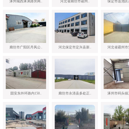
涿州城西涿涞路旁两..
河北省廊坊市霸州..
保定市莲池区百
廊坊市广阳区丹凤公..
河北保定市定兴县新..
河北省霸州市堂
固安东外环路内150..
廊坊市永清县多处正..
涿州市码头镇三