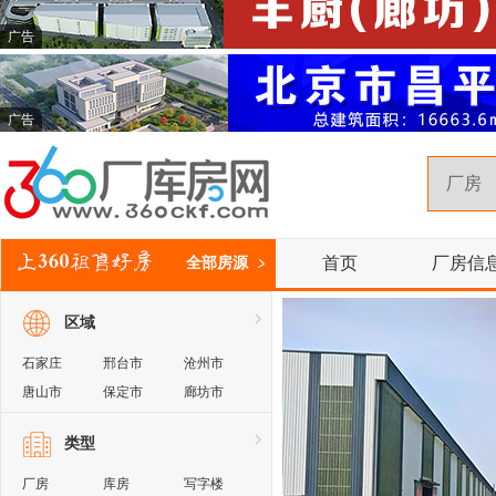
广告
广告
首页
厂房信
全部房源
区域
石家庄
邢台市
沧州市
唐山市
保定市
廊坊市
秦皇岛
张家口
衡水市
类型
邯郸市
承德市
河北周边
厂房
库房
写字楼