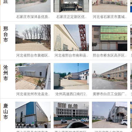
庄
石家庄市深泽县优质..
石家庄正定新区优..
河北省石家庄市藁城..
邢
台
市
河北省邢台市襄都区..
河北省邢台市南和县..
邢台市桥东区高开区..
沧
州
市
河北省沧州市沧县沧..
沧州高速西口南行2..
黄骅市白庄工业园厂..
唐
山
市