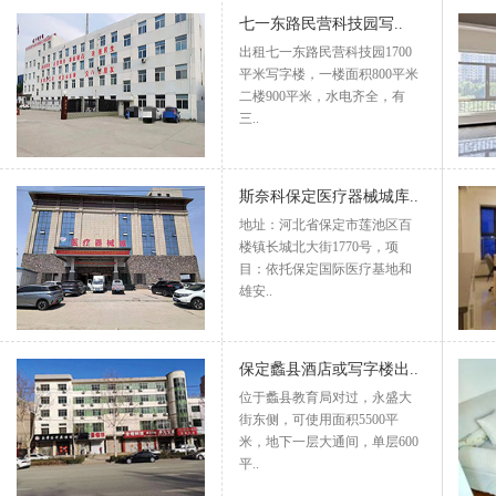
七一东路民营科技园写..
出租七一东路民营科技园1700
平米写字楼，一楼面积800平米
二楼900平米，水电齐全，有
三..
斯奈科保定医疗器械城库..
地址：河北省保定市莲池区百
楼镇长城北大街1770号，项
目：依托保定国际医疗基地和
雄安..
保定蠡县酒店或写字楼出..
位于蠡县教育局对过，永盛大
街东侧，可使用面积5500平
米，地下一层大通间，单层600
平..