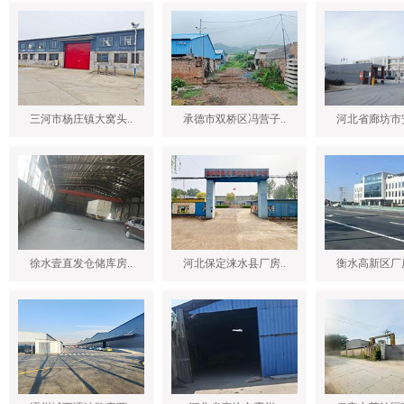
三河市杨庄镇大窝头..
承德市双桥区冯营子..
河北省廊坊市安
徐水壹直发仓储库房..
河北保定涞水县厂房..
衡水高新区厂房