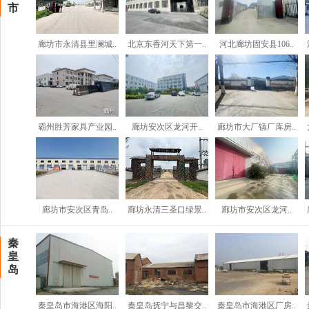
市
廊坊市永清县里澜城..
北京东香河天下第一..
河北廊坊固安县106..
霸州胜芳家具产业园..
廊坊安次区龙河开..
廊坊市大厂镇厂库房..
廊坊市安次区青岛..
廊坊永清三圣口绿景..
廊坊市安次区龙河..
秦
皇
岛
秦皇岛市海港区海阳..
秦皇岛抚宁与昌黎交..
秦皇岛市海港区厂房..