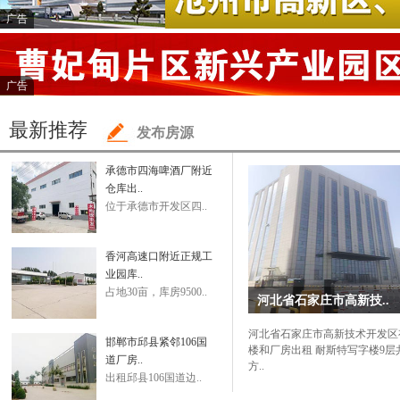
广告
广告
最新推荐
发布房源
承德市四海啤酒厂附近
仓库出..
位于承德市开发区四..
香河高速口附近正规工
业园库..
占地30亩，库房9500..
河北省石家庄市高新技..
河北省石家庄市高新技术开发区
邯郸市邱县紧邻106国
楼和厂房出租 耐斯特写字楼9层共
道厂房..
方..
出租邱县106国道边..