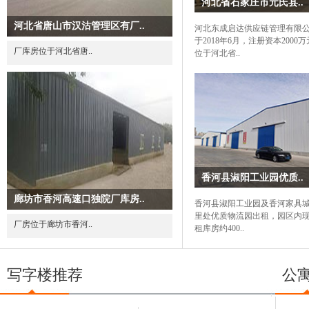
河北省石家庄市元氏县..
河北省唐山市汉沽管理区有厂..
河北东成启达供应链管理有限
于2018年6月，注册资本2000
厂库房位于河北省唐..
位于河北省..
香河县淑阳工业园优质..
廊坊市香河高速口独院厂库房..
香河县淑阳工业园及香河家具城
里处优质物流园出租，园区内
厂房位于廊坊市香河..
租库房约400..
写字楼推荐
公