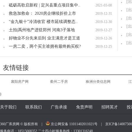
[出
砥砺高歌启新程 | 定兴县重点项目集中..
2021-03-08
[出
救急加救命： 2020房企继续折价上市
2019-12-31
[出
“金九银十”冷清收官 楼市延续调整态..
2019-12-30
[出
土拍|禹州地产进驻郑州 河南3子落地
2019-12-27
[出
好物业不分先来后到 业主满意才是王道
2019-12-26
[出
一房二卖，两个买主谁拥有最终购买权?
2019-12-25
友情链接
襄阳房产网
衢州二手房
株洲分类信息网
江
)
关于我们
联系我们
广告承接
免责声明
招聘英才
投
360厂库房网 © 版权所有 |
京公网安备 11011402011021号
|
京ICP备140075
服务电话：18515008352 二十四小时服务热线：13301316248