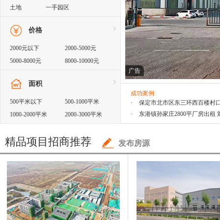
土地
一手园区
价格
2000元以下
2000-5000元
·
河北省石家庄市裕华区厂库房出租！
5000-8000元
8000-10000元
·
邢台市新华区307国道王御史汽配
广告
100000-15000元
15000-20000元
平米
面积
2万元以上
·
保定市北市区东三环西百楼村口厂房
成功案例
500平米以下
500-1000平米
·
东港镇孙家庄2800平厂房出租 刘先
·
衡水市桃城区京大路橡胶城西厂房出
1000-2000平米
2000-3000平米
·
承德市双桥区大佛寺北侧500米大型
3000-4000平米
4000-5000平米
11000平米
精品项目招商推荐
5000-10000平米
10000-15000平米
发布房源
·
石家庄市长安区东三环南五女桥西彩
15000-20000平米
20000平米以上
·
沧州市运河周边仓库出租 庞先生：1
·
保定市南市区东三环与南二环路口大
米
·
秦皇岛市海港区厂房、库房、大院急
·
河北省石家庄市裕华区厂库房出租！
·
邢台市新华区307国道王御史汽配