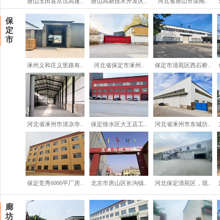
唐山玉田县京沈高速..
唐山高新技术开发区..
河北省唐山市滦南..
保
定
市
涿州义和庄义里路有..
河北省保定市涿州..
保定市清苑区西石桥..
河北省涿州市清凉寺..
保定徐水区大王店工..
河北省涿州市东城坊..
保定竞秀6000平厂房..
北京市房山区长沟镇..
河北保定清苑区，现..
廊
坊