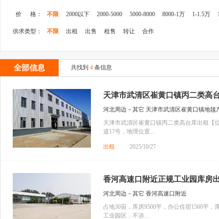
价 格：
不限
2000以下
2000-5000
5000-8000
8000-1万
1-1.5万
供求类型：
不限
出租
出售
租售
转让
合作
全部信息
共找到
4
条信息
天津市武清区崔黄口镇丙二类高
河北周边－其它 天津市武清区崔黄口镇地毯
天津市武清区崔黄口镇丙二类高台库出租【
道17号，地理位置...
出租
2025/10/27
香河高速口附近正规工业园库房
河北周边－其它 香河高速口附近
占地30亩，库房9500平，办公住宿1500平
工业园区，不涉...