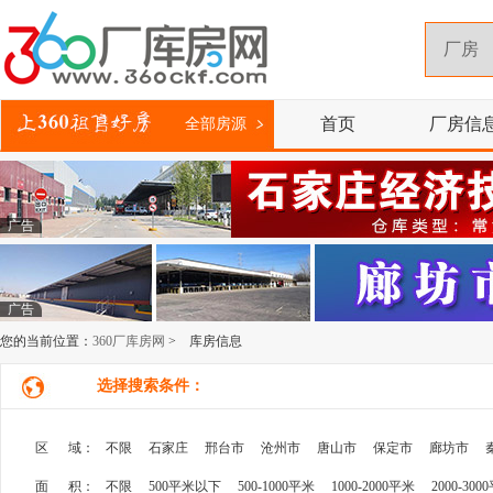
首页
厂房信
全部房源
广告
广告
您的当前位置：
360厂库房网
> 库房信息
选择搜索条件：
区 域：
不限
石家庄
邢台市
沧州市
唐山市
保定市
廊坊市
面 积：
不限
500平米以下
500-1000平米
1000-2000平米
2000-300