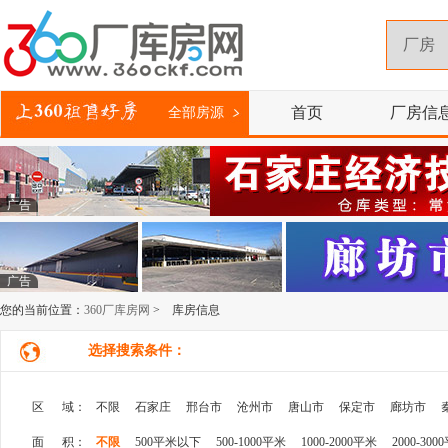
首页
厂房信
全部房源
广告
广告
您的当前位置：
360厂库房网
> 库房信息
选择搜索条件：
区 域：
不限
石家庄
邢台市
沧州市
唐山市
保定市
廊坊市
面 积：
不限
500平米以下
500-1000平米
1000-2000平米
2000-300