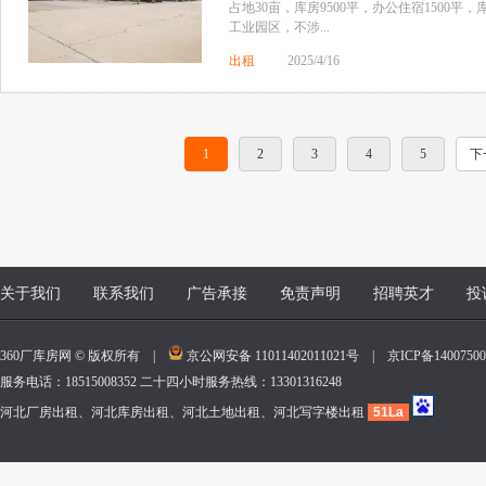
占地30亩，库房9500平，办公住宿1500平
工业园区，不涉...
出租
2025/4/16
1
2
3
4
5
下
关于我们
联系我们
广告承接
免责声明
招聘英才
投
360厂库房网 © 版权所有 |
京公网安备 11011402011021号
|
京ICP备140075
服务电话：18515008352 二十四小时服务热线：13301316248
河北厂房出租、河北库房出租、河北土地出租、河北写字楼出租
51La