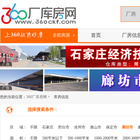
首页
厂房信
全部房源
广告
广告
您的当前位置：
360厂库房网
> 库房信息
选择搜索条件：
区 域：
不限
石家庄
邢台市
沧州市
唐山市
保定市
廊坊市
面 积：
不限
500平米以下
500-1000平米
1000-2000平米
2000-300