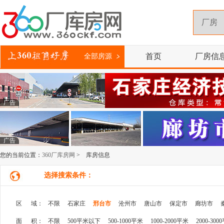
首页
厂房信
全部房源
广告
广告
您的当前位置：
360厂库房网
> 库房信息
选择搜索条件：
区 域：
不限
石家庄
邢台市
沧州市
唐山市
保定市
廊坊市
面 积：
不限
500平米以下
500-1000平米
1000-2000平米
2000-300