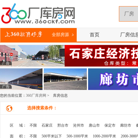
首页
厂房信
全部房源
广告
广告
您的当前位置：
360厂库房网
> 库房信息
选择搜索条件：
区 域：
不限
石家庄
邢台市
沧州市
唐山市
保定市
廊坊市
面 积：
不限
500平米以下
500-1000平米
1000-2000平米
2000-300