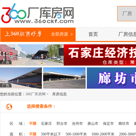
首页
厂房信
全部房源
广告
广告
您的当前位置：
360厂库房网
> 库房信息
选择搜索条件：
区 域：
不限
石家庄
邢台市
沧州市
唐山市
保定市
廊坊市
面 积：
不限
500平米以下
500-1000平米
1000-2000平米
2000-300