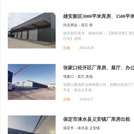
雄安新区3000平米库房、3500平米
河北周边－其它 旁
雄安新区库房、场地出租： 【面积详情】库房面
行业】适用...
出租
2026/4/28
张家口经开区厂库房、展厅、办公出
张家口－其它 其他
张家口聚海民仓储有限公司，招商出租加工
齐全，有合法手续...
出租
2026/4/27
保定市涞水县义安镇厂库房出租
保定市－涞水县 义安镇