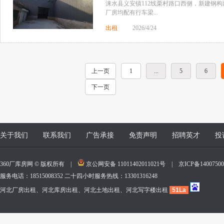
涞水县义安镇112线栗村路口西侧，新建钢构
厂房均配有行车梁...
出租
2026/4/24
上一页
1
...
5
6
下一页
关于我们
联系我们
广告承接
免责声明
招聘英才
投
360厂库房网 © 版权所有 |
京公网安备 11011402011021号
|
京ICP备140075
服务电话：18515008352 二十四小时服务热线：13301316248
河北厂房出租、河北库房出租、河北土地出租、河北写字楼出租
51La