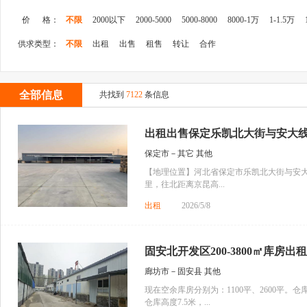
价 格：
不限
2000以下
2000-5000
5000-8000
8000-1万
1-1.5万
供求类型：
不限
出租
出售
租售
转让
合作
全部信息
共找到
7122
条信息
出租出售保定乐凯北大街与安大线交
保定市－其它 其他
【地理位置】河北省保定市乐凯北大街与安
里，往北距离京昆高...
出租
2026/5/8
固安北开发区200-3800㎡库房出租
廊坊市－固安县 其他
现在空余库房分别为：1100平、2600平。
仓库高度7.5米，...