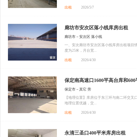
出租
2026/5/7
廊坊市安次区落小线库房出租
廊坊市－安次区 落小线
一、安次廊坊市安次区落小线库房出租项目情况：
度为25米，月台宽...
出租
2026/4/30
保定南高速口1600平高台库和600
保定市－其它 旁
【地理位置】库房位于东三环与南二环交叉
地理位置优越，交...
出租
2026/4/30
永清三圣口400平米库房出租