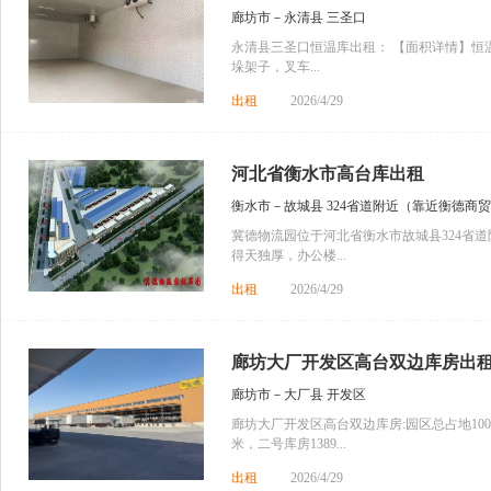
廊坊市－永清县 三圣口
永清县三圣口恒温库出租： 【面积详情】恒温
垛架子，叉车...
出租
2026/4/29
河北省衡水市高台库出租
衡水市－故城县 324省道附近（靠近衡德商
冀德物流园位于河北省衡水市故城县324省
得天独厚，办公楼...
出租
2026/4/29
廊坊大厂开发区高台双边库房出
廊坊市－大厂县 开发区
廊坊大厂开发区高台双边库房:园区总占地100亩，
米，二号库房1389...
出租
2026/4/29