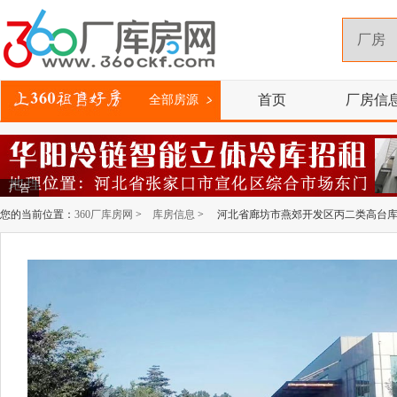
首页
厂房信
全部房源
广告
您的当前位置：
360厂库房网
>
库房信息
> 河北省廊坊市燕郊开发区丙二类高台