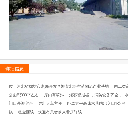
详细信息
位于河北省廊坊市燕郊开发区迎宾北路空港物流产业基地， 丙二类高
公面积900平左右， 库内有喷淋， 烟雾警报器 ，消防设备齐全 。 水
门口是迎宾路， 进出大车方便， 距离京平高速木燕路出入口1公里 
谈， 租金面谈，欢迎有意者前来看房详谈！