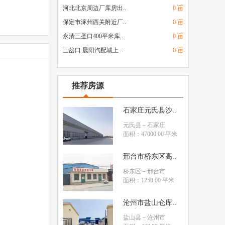
河北北京周边厂库房出..
0 亩
保定市涿州西关附近厂..
0 亩
永清三圣口400平米库..
0 亩
三岔口 晨阳汽配城上 ..
0 亩
推荐房源
石家庄元氏县沙..
元氏县
－石家庄
面积：47000.00 平米
邢台市桥东区高..
桥东区
－邢台市
面积：1250.00 平米
沧州市盐山仓库..
盐山县
－沧州市