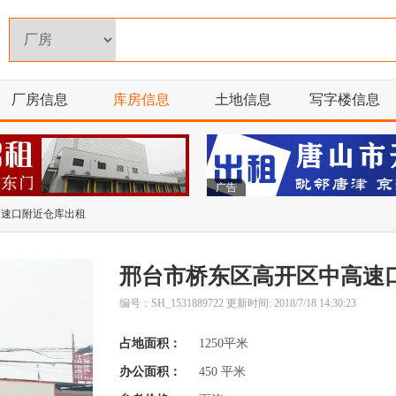
厂房信息
库房信息
土地信息
写字楼信息
广告
高速口附近仓库出租
邢台市桥东区高开区中高速
编号：SH_1531889722 更新时间: 2018/7/18 14:30:23
占地面积：
1250平米
办公面积：
450 平米