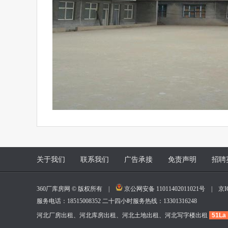
关于我们
联系我们
广告承接
免责声明
招聘
360厂库房网 © 版权所有 |
京公网安备 11011402011021号
|
京I
服务电话：18515008352 二十四小时服务热线：13301316248
河北厂房出租、河北库房出租、河北土地出租、河北写字楼出租
51La