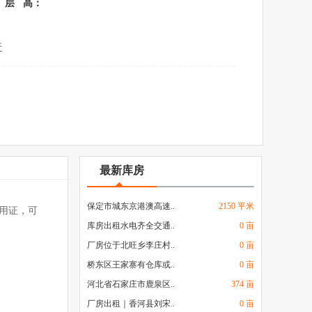
层 高：
近
最新库房
保定市城东京港澳高速..
2150 平米
使用证，可
库房出租水电齐全交通..
0 亩
厂房位于北旺乡李庄村..
0 亩
桥东区王家寨有仓库或..
0 亩
河北省石家庄市鹿泉区..
374 亩
厂房出租｜香河县刘宋..
0 亩