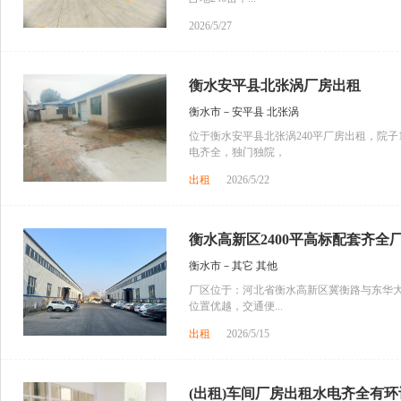
2026/5/27
衡水安平县北张涡厂房出租
衡水市－安平县 北张涡
位于衡水安平县北张涡240平厂房出租，院子1
电齐全，独门独院，
出租
2026/5/22
衡水高新区2400平高标配套齐全
衡水市－其它 其他
厂区位于：河北省衡水高新区冀衡路与东华大街
位置优越，交通便...
出租
2026/5/15
(出租)车间厂房出租水电齐全有环