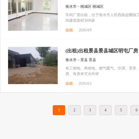
衡水市－桃城区 桃城区
车间厂房出租，位于衡水市人民西路赵圈镇
间建筑面积5000多
出租
2026/4/9
(出租)出租景县景县城区明屯厂房、
衡水市－景县 景县
有三相电、两相电、燃气暖气、空调、宽芾、院
房、有房本可办环评
出租
2026/4/2
1
2
3
4
5
6