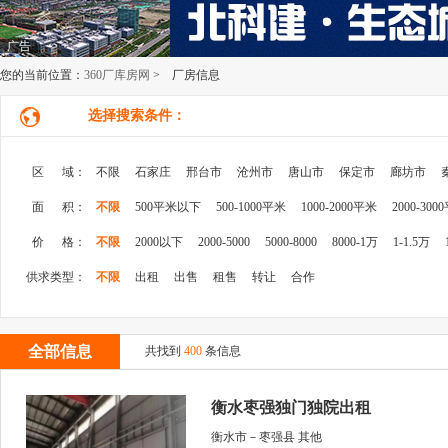
广告
您的当前位置：
360厂库房网
> 厂房信息
选择搜索条件：
区 域：
不限
石家庄
邢台市
沧州市
唐山市
保定市
廊坊市
面 积：
不限
500平米以下
500-1000平米
1000-2000平米
2000-300
价 格：
不限
2000以下
2000-5000
5000-8000
8000-1万
1-1.5万
供求类型：
不限
出租
出售
租售
转让
合作
全部信息
共找到
400
条信息
衡水枣强独门独院出租
衡水市－枣强县 其他